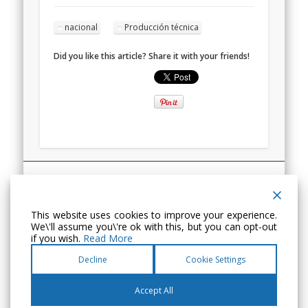
nacional
Producción técnica
Did you like this article? Share it with your friends!
Ariadna Proyectos Culturales
Avda. Pirineos, 13, 1º E
This website uses cookies to improve your experience.
22004 · Huesca (España)
We\'ll assume you\'re ok with this, but you can opt-out
Tel. +34 974 241 510
if you wish.
Read More
Decline
Cookie Settings
Información Legal
Aviso Legal y Política de Privacidad
Accept All
© 2026 ARIADNA Proyectos Culturales | Diseño de David Adiego