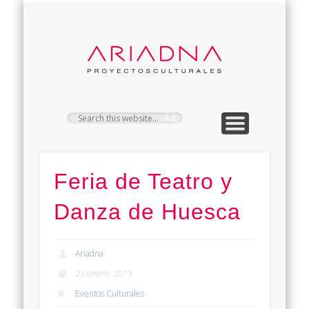
PROYECTOS
CONTACTO
SERVICIOS
CLIENTES
EMPRESA
ARIAD
Feria de Teatro y
Danza de Huesca
Ariadna
23 enero, 2013
Eventos Culturales