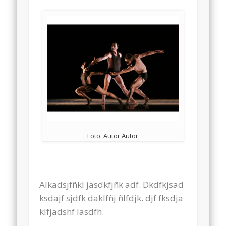
Foto: Autor Autor
Alkadsjfñkl jasdkfjñk adf. Dkdfkjsad
ksdajf sjdfk daklfñj ñlfdjk. djf fksdja
klfjadshf lasdfh.