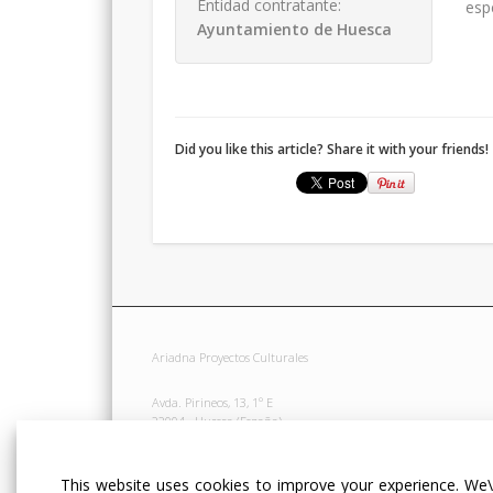
Entidad contratante:
esp
Ayuntamiento de Huesca
Did you like this article? Share it with your friends!
Ariadna Proyectos Culturales
Avda. Pirineos, 13, 1º E
22004 · Huesca (España)
Tel. +34 974 241 510
This website uses cookies to improve your experience. We\'