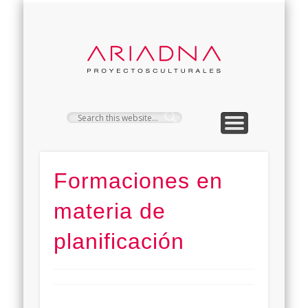
PROYECTOS
CONTACTO
SERVICIOS
CLIENTES
EMPRESA
ARIAD
Formaciones en
materia de
planificación