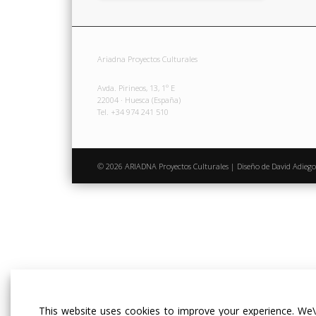
Ariadna Proyectos Culturales
Avda. Pirineos, 13, 1º E
22004 · Huesca (España)
Tel. +34 974 241 510
© 2026 ARIADNA Proyectos Culturales | Diseño de David Adiego
This website uses cookies to improve your experience. We\'