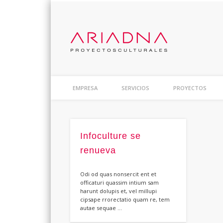
ARIAD
Proyectos Culturales
EMPRESA
SERVICIOS
PROYECTOS
Infoculture se
renueva
Odi od quas nonsercit ent et
officaturi quassim intium sam
harunt dolupis et, vel millupi
cipsape rrorectatio quam re, tem
autae sequae …