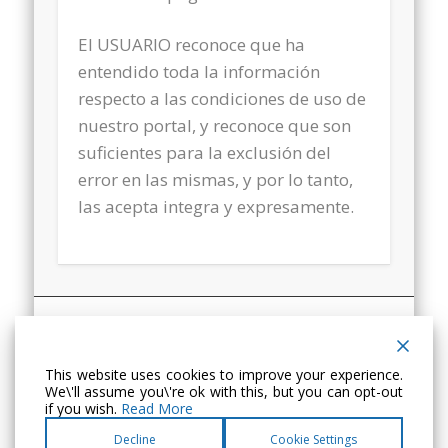
El USUARIO reconoce que ha
entendido toda la información
respecto a las condiciones de uso de
nuestro portal, y reconoce que son
suficientes para la exclusión del
error en las mismas, y por lo tanto,
las acepta integra y expresamente.
Ariadna Proyectos Culturales
Avda. Pirineos, 13, 1º E
This website uses cookies to improve your experience.
22004 · Huesca (España)
We\'ll assume you\'re ok with this, but you can opt-out
Tel. +34 974 241 510
if you wish.
Read More
Decline
Cookie Settings
Información Legal
Aviso Legal y Política de Privacidad