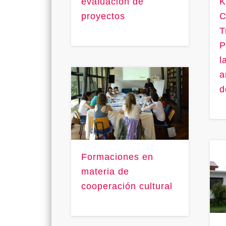
evaluación de
K
proyectos
C
T
P
l
a
d
Formaciones en
materia de
cooperación cultural