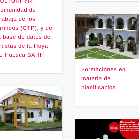
ULTURPYR,
omunidad de
rabajo de los
irineos (CTP), y de
a base de datos de
rtistas de la Hoya
e Huesca BAHH
Formaciones en
materia de
planificación