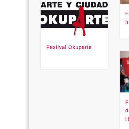
F
I
Festival Okuparte
F
d
H