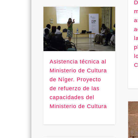
D
m
a
a
l
p
l
Asistencia técnica al
C
Ministerio de Cultura
de Níger. Proyecto
de refuerzo de las
capacidades del
Ministerio de Cultura